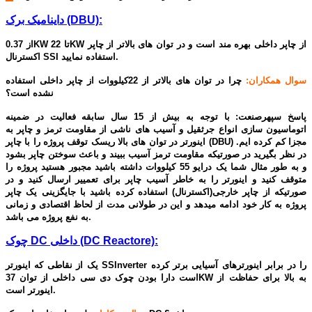
داینامیک برک (DBU):
از 0.37KW تا 22KW از چاپر داخلی بهره مند است و در توان های بالاتر از چاپر
اکسترنال SSI استفاده نمایید.
سوال همکاران:
چرا در توان های بالاتر از 22کیلووات از چاپر داخلی استفاده
نشده است؟
پاسخ سپهرصنعت: با توجه به بیش از 15 سال سابقه فعالیت در ضمینه
اتوماسیون سازی انواع جرثقیل و آسیب های ناشی از مقاومت ترمز و چاپر به
اینورتر در توان های بالا ریسک توقف پروژه را با چاپر (DBU) مجزا کم کرده ایم.
در نظر بگیرید در صورتیکه مقاومت ترمز آسیب ببیند و باعث سوختن چاپر بشود
و به طور مثال شما یک درایو 55 کیلووات داشته باشید مجبور هستید پروژه را
متوقف کنید و اینورتر را به خاطر آسیب چاپر برای تعمییر ارسال کنید و در
صورتیکه از چاپر خارجی(اکسترنال) استفاده کرده باشید با جایگزینی یک چاپر
پروژه به کار خود ادامه میدهد و این در طولانی مدت از لحاظ اقتصادی و زمانی
به نفع پروژه می باشد.
چوک DC داخلی (DC Reactore):
یک از نقاطی که اینورتر SSInverter را در برابر اینورترهای آسیایی برتر کرده
است دارا بودن چوک دی سی داخلی از توان 37KW به بالا برای حفاظت از
اینورتر است.