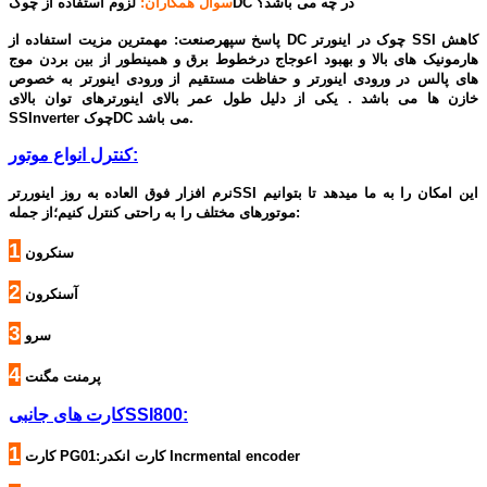
لزوم استفاده از چوکDC در چه می باشد؟
سوال همکاران:
پاسخ سپهرصنعت: مهمترین مزیت استفاده از DC چوک در اینورتر SSI کاهش
هارمونیک های بالا و بهبود اعوجاج درخطوط برق و همینطور از بین بردن موج
های پالس در ورودی اینورتر و حفاظت مستقیم از ورودی اینورتر به خصوص
خازن ها می باشد . یکی از دلیل طول عمر بالای اینورترهای توان بالای
SSInverter چوکDC می باشد.
کنترل انواع موتور:
نرم افزار فوق العاده به روز اینوررترSSI این امکان را به ما میدهد تا بتوانیم
موتورهای مختلف را به راحتی کنترل کنیم؛از جمله:
1
سنکرون
2
آسنکرون
3
سرو
4
پرمنت مگنت
کارت های جانبیSSI800:
1
کارت PG01:کارت انکدر Incrmental encoder