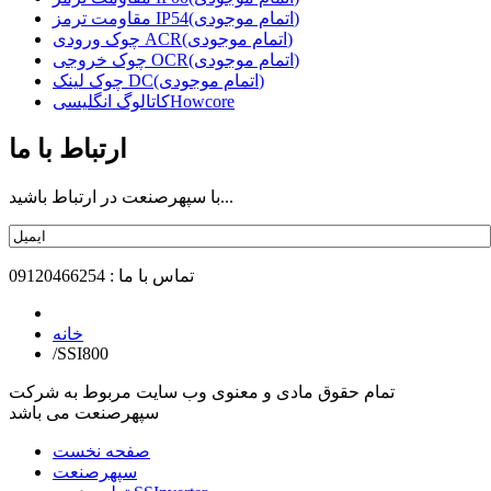
مقاومت ترمز IP54(اتمام موجودی)
چوک ورودی ACR(اتمام موجودی)
چوک خروجی OCR(اتمام موجودی)
چوک لینک DC(اتمام موجودی)
کاتالوگ انگلیسیHowcore
ارتباط با ما
با سپهرصنعت در ارتباط باشید...
تماس با ما : 09120466254
خانه
/
SSI800
تمام حقوق مادی و معنوی وب سایت مربوط به شرکت
سپهرصنعت می باشد
صفحه نخست
سپهرصنعت